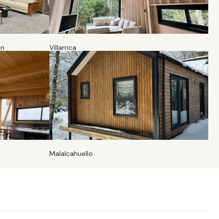
ón
Villarrica
Malalcahuello