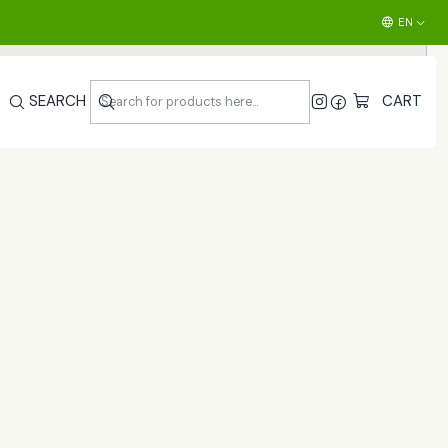
Cotiza al +56 9 35376438 o al +56 9 72845393
EN
Pincha aquí
U
SEARCH
CART