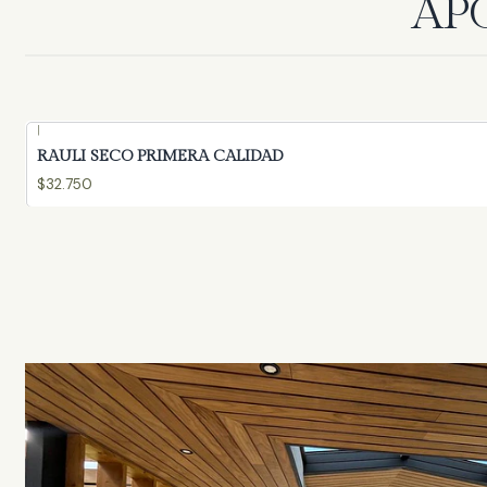
AP
|
RAULI SECO PRIMERA CALIDAD
$32.750
ELABOR
PERFECTO PARA EXTERIORES
TERMOTRATADO
COTI
EXPLORE