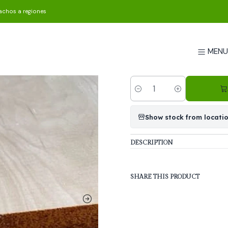
Home
Productos especiales
achos a regiones
|
Productos
MEN
Quantity
Show stock from locati
DESCRIPTION
SHARE THIS PRODUCT