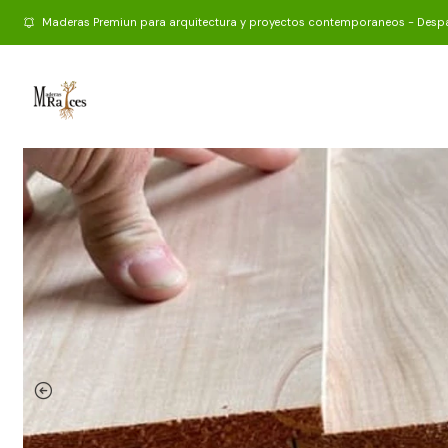
Maderas Premiun para arquitectura y proyectos contemporaneos - Desp